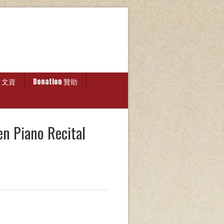
ry 文資
Donation 贊助
Piano Recital