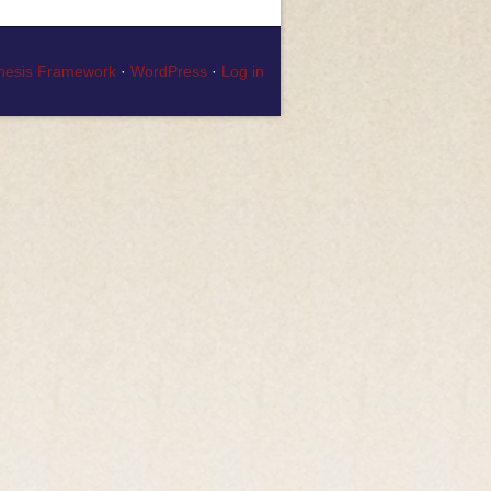
nesis Framework
·
WordPress
·
Log in