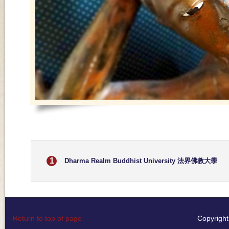
1
Dharma Realm Buddhist University 法界佛教大學
Return to top of page
Copyright